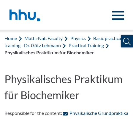
Jump to content
Jump to search
Home
Math.-Nat. Faculty
Physics
Basic practical
training - Dr. Götz Lehmann
Practical Training
Physikalisches Praktikum für Biochemiker
Physikalisches Praktikum
für Biochemiker
: 
Responsible for the content:
Physikalische Grundpraktika